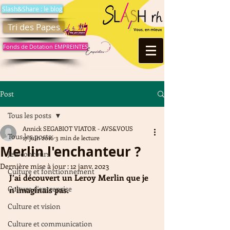
Slash&Share : le blog
Tri des Papes
Fonds de Dotation EMPREINTES
Post
Tous les posts
Annick SEGABIOT VIATOR - AVS&VOUS
Tous les posts
17 juin 2016
3 min de lecture
Merlin l'enchanteur ?
Jeu-concours
Dernière mise à jour :
12 janv. 2023
Culture et fonctionnement
J’ai découvert un Leroy Merlin que je 
Culture d'entreprise
n’imaginais pas.
Culture et vision
Culture et communication