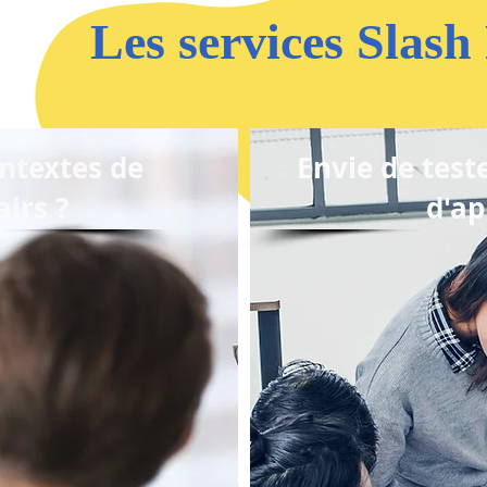
Les services Slash
ntextes de
Envie de test
airs ?
d'ap