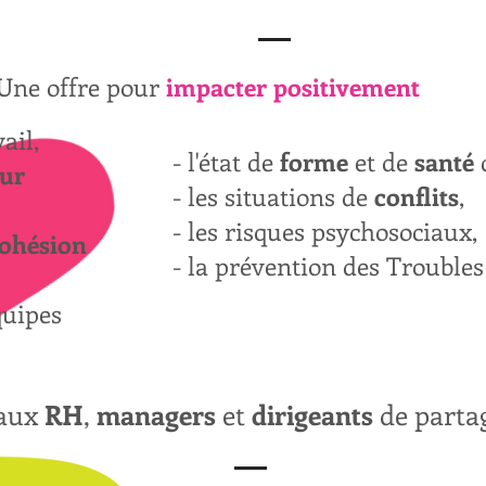
Une offre pour
impacter positivement
ail,
- l'état de
forme
et de
santé
ur
- les situations de
conflits
,
- les risques psychosociaux,
ohésion
- la prévention des Trouble
quipes
 aux
RH
,
managers
et
dirigeants
de parta