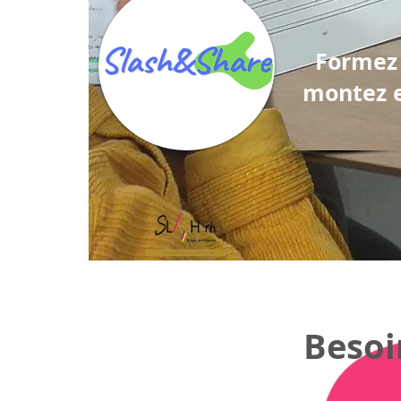
Formez 
mont
ez 
Besoi