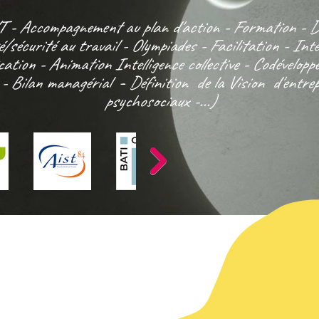
VT
- Accompagnement au plan d'action - Formation - D
/sécurité au travail - Olympiades - Facilitation - Int
cation -
Animation
Intelligence collective - Codévelop
 - Bilan managérial
-
Définition de la Vision d'entrep
psychosociaux -.
..)