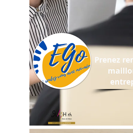
Prenez re
maillo
entrep