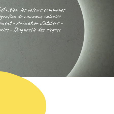
éfinition des valeurs communes
égration de nouveaux salariés
-
pement - A
nimation d'ateliers
-
rise - Diagnostic des risques