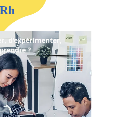
 Rh
er, d'expérimenter,
prendre ?