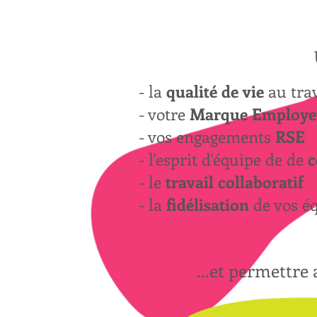
- la
qualité de vie
au trav
- votre
Marque Employe
- vos engagements
RSE
- l'esprit d'équipe de de
c
- le
travail collaboratif
- la
fidélisation
de vos é
...et permettre