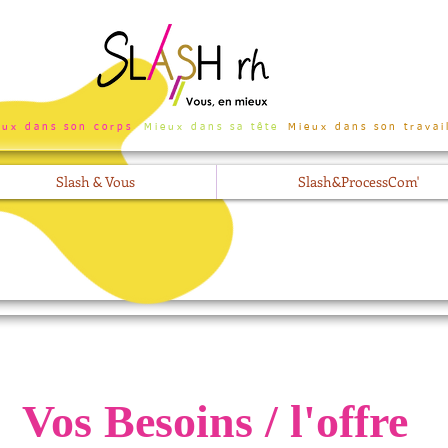
eux dans son corps
Mieux dans sa tête
Mieux dans son travai
Slash & Vous
Slash&ProcessCom'
Vos Besoins / l'offre