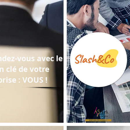
ndez-vous avec le
n clé de votre
rise : VOUS !