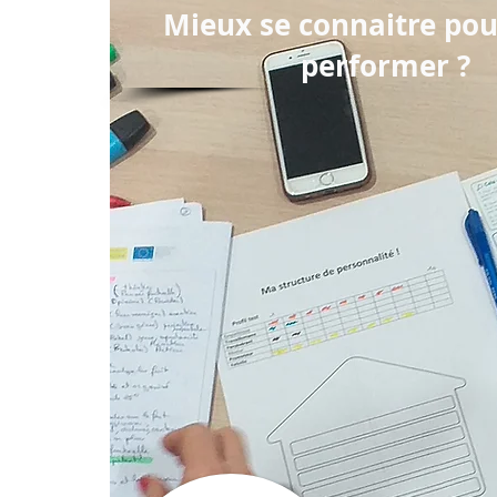
Mieux se connaitre po
perf
ormer ?