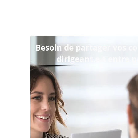
Besoin de partager vos co
dirigeant.e.s entre p