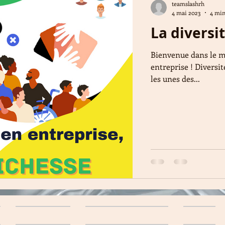
teamslashrh
4 mai 2023
4 min
La diversi
Bienvenue dans le m
entreprise ! Diversi
les unes des...
i
Slash & Vous
Slash&ProcessCom'
Contact