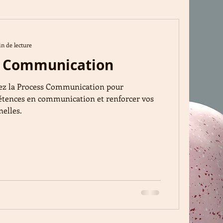
se d&#39;entreprise
n de lecture
s Communication
ts
Culture et RSE
ez la Process Communication pour
tences en communication et renforcer vos
ipe
Identité d'entreprise
nelles.