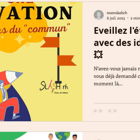
teamslashrh
6 juil. 2023
2 min
Eveillez l'
avec des 
💥
N’avez-vous jamais r
vous déjà demandé ce
moment là...