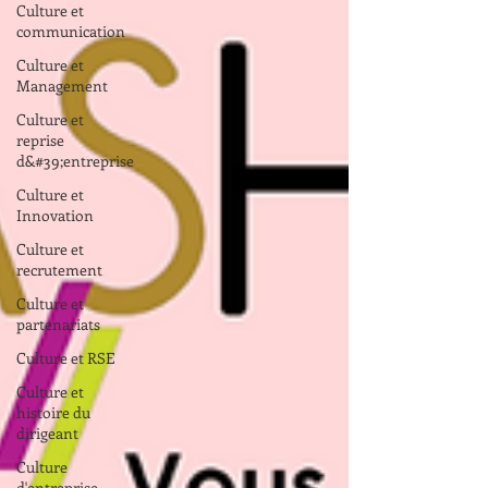
Culture et
communication
Culture et
Management
Culture et
reprise
d&#39;entreprise
Culture et
Innovation
Culture et
recrutement
Culture et
partenariats
Culture et RSE
Culture et
histoire du
dirigeant
Culture
d'entreprise